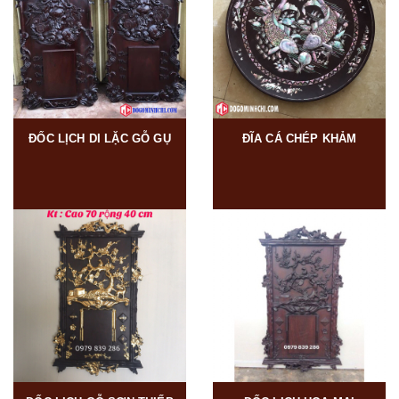
ĐỐC LỊCH DI LẶC GỖ GỤ
ĐĨA CÁ CHÉP KHẢM