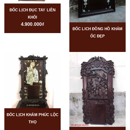
ĐỐC LỊCH ĐỤC TAY LIỀN
KHỐI
4.900.000₫
ĐỐC LICH ĐỒNG HỒ KHẢM
ỐC ĐẸP
ĐỐC LỊCH KHẢM PHÚC LỘC
THỌ