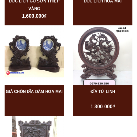
ĐỐC LỊCH GỖ SƠN THIẾP
ĐỐC LỊCH HOA MAI
VÀNG
1.600.000₫
GIÁ CHÔN ĐĨA DẦM HOA MAI
ĐĨA TỨ LINH
1.300.000₫