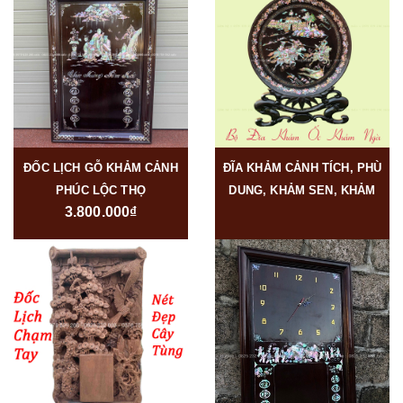
ĐỐC LỊCH GỖ KHẢM CẢNH
ĐĨA KHẢM CẢNH TÍCH, PHÙ
PHÚC LỘC THỌ
DUNG, KHẢM SEN, KHẢM
3.800.000₫
RỒNG, KHẢM NGÀ