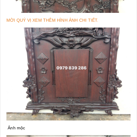
MỜI QUÝ VỊ XEM THÊM HÌNH ẢNH CHI TIẾT.
Ảnh mộc