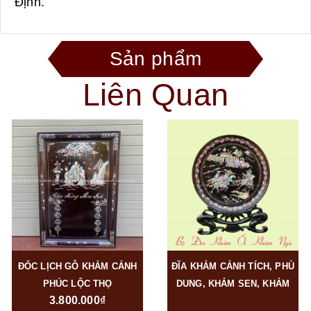
Định.
Sản phẩm
Liên Quan
ĐỐC LỊCH GỖ KHẢM CẢNH
ĐĨA KHẢM CẢNH TÍCH, PHÙ
PHÚC LỘC THỌ
DUNG, KHẢM SEN, KHẢM
3.800.000₫
RỒNG, KHẢM NGÀ