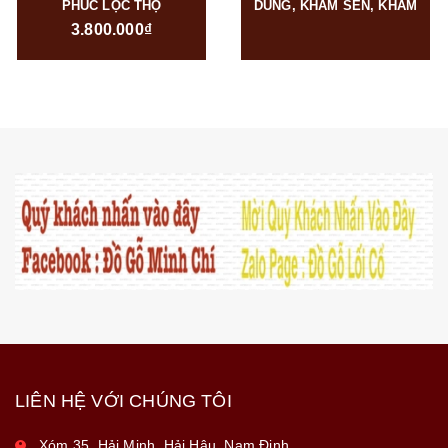
PHÚC LỘC THỌ
DUNG, KHẢM SEN, KHẢM
3.800.000₫
RỒNG, KHẢM NGÀ
LIÊN HỆ VỚI CHÚNG TÔI
Xóm 35, Hải Minh, Hải Hậu, Nam Định