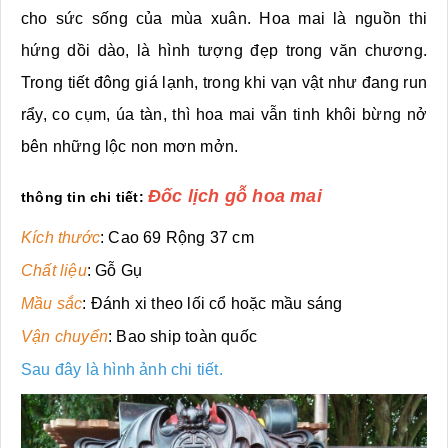
cho sức sống của mùa xuân. Hoa mai là nguồn thi
hứng dồi dào, là hình tượng đẹp trong văn chương.
Trong tiết đông giá lạnh, trong khi vạn vật như đang run
rẩy, co cụm, úa tàn, thì hoa mai vẫn tinh khôi bừng nở
bên những lộc non mơn mởn.
Đốc lịch gỗ hoa mai
thông tin chi tiết:
Kích thước
: Cao 69 Rộng 37 cm
Chất liệu
: Gỗ Gụ
Mầu sắc
: Đánh xi theo lối cổ hoặc mầu sáng
Vận chuyển
: Bao ship toàn quốc
Sau đây là hình ảnh chi tiết.