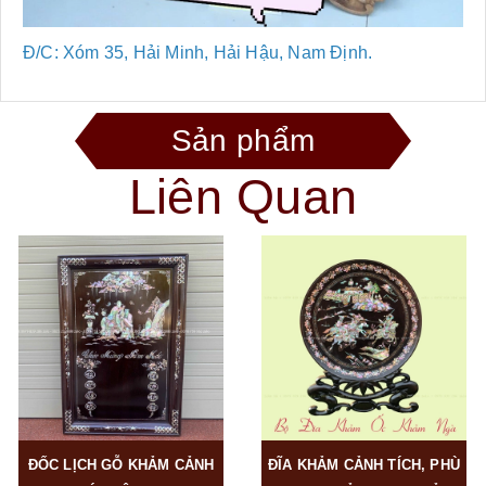
Đ/C: Xóm 35, Hải Minh, Hải Hậu, Nam Định.
Sản phẩm
Liên Quan
ĐỐC LỊCH GỖ KHẢM CẢNH
ĐĨA KHẢM CẢNH TÍCH, PHÙ