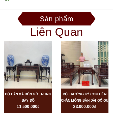
Sản phẩm
Liên Quan
BỘ BÀN VÀ ĐÔN GỖ TRƯNG
BỘ TRƯỜNG KỶ CON TIỆN
BÀY ĐỒ
CHÂN MÓNG BÀN DÀI GỖ GỤ
11.500.000₫
23.000.000₫