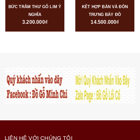
BỨC TRÂM THƯ GỖ LIM Ý
KẾT HỢP BÀN VÀ ĐÔN
NGHĨA
TRƯNG BÀY ĐỒ
3.200.000₫
14.500.000₫
LIÊN HỆ VỚI CHÚNG TÔI