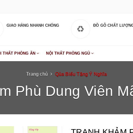
GIAO HÀNG NHANH CHÓNG
ĐỒ GỖ CHẤT LƯỢN
I THẤT PHÒNG ĂN
NỘI THẤT PHÒNG NGỦ
Trang chủ
Qùa Biếu Tặng Ý Nghĩa
m Phù Dung Viên M
TRANH KHẢM 