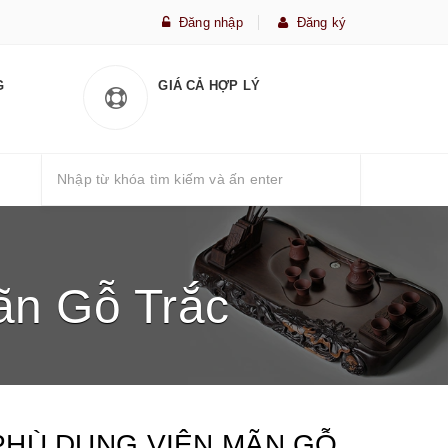
Đăng nhập
Đăng ký
G
GIÁ CẢ HỢP LÝ
ãn Gỗ Trắc
PHÙ DUNG VIÊN MÃN GỖ