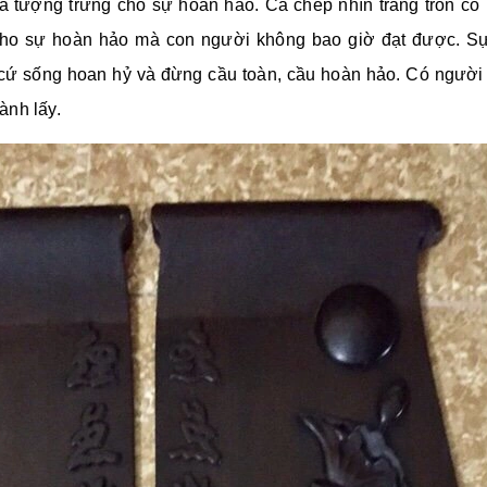
trịa tượng trưng cho sự hoàn hảo. Cá chép nhìn trăng tròn có
 cho sự hoàn hảo mà con người không bao giờ đạt được. Sự
ứ sống hoan hỷ và đừng cầu toàn, cầu hoàn hảo. Có người l
ành lấy.