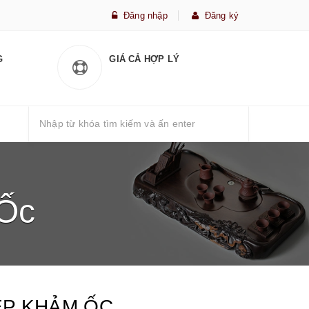
Đăng nhập
Đăng ký
G
GIÁ CẢ HỢP LÝ
Ốc
ÉP KHẢM ỐC