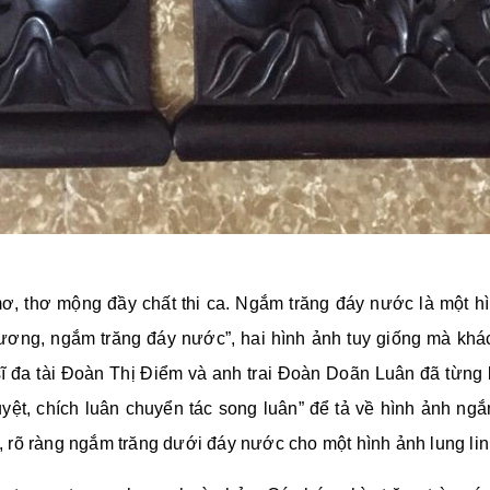
ơ, thơ mộng đầy chất thi ca. Ngắm trăng đáy nước là một h
ương, ngắm trăng đáy nước”, hai hình ảnh tuy giống mà khác,
 sĩ đa tài Đoàn Thị Điểm và anh trai Đoàn Doãn Luân đã từng 
uyệt, chích luân chuyển tác song luân” để tả về hình ảnh n
h, rõ ràng ngắm trăng dưới đáy nước cho một hình ảnh lung linh