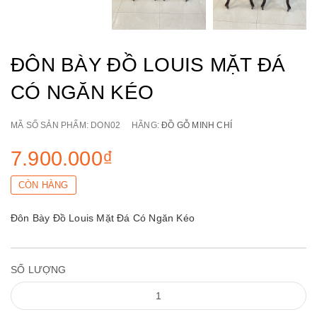
ĐÔN BÀY ĐỒ LOUIS MẶT ĐÁ
CÓ NGĂN KÉO
MÃ SỐ SẢN PHẨM:
DON02
HÃNG:
ĐỒ GỖ MINH CHÍ
7.900.000₫
CÒN HÀNG
Đôn Bày Đồ Louis Mặt Đá Có Ngăn Kéo
SỐ LƯỢNG