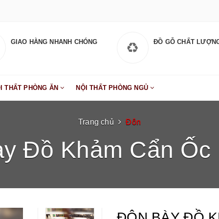
GIAO HÀNG NHANH CHÓNG
ĐỒ GỖ CHẤT LƯỢN
I THẤT PHÒNG ĂN
NỘI THẤT PHÒNG NGỦ
Trang chủ
Đôn
ày Đồ Khảm Cẩn Ốc 
ĐÔN BÀY ĐỒ K