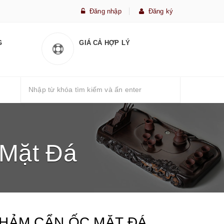
Đăng nhập
Đăng ký
G
GIÁ CẢ HỢP LÝ
Mặt Đá
HẢM CẨN ỐC MẶT ĐÁ