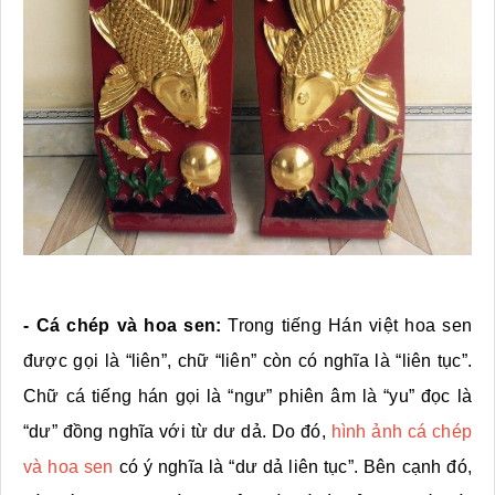
- Cá chép và hoa sen:
Trong tiếng Hán việt hoa sen
được gọi là “liên”, chữ “liên” còn có nghĩa là “liên tục”.
Chữ cá tiếng hán gọi là “ngư” phiên âm là “yu” đọc là
“dư” đồng nghĩa với từ dư dả. Do đó,
hình ảnh cá chép
và hoa sen
có ý nghĩa là “dư dả liên tục”. Bên cạnh đó,