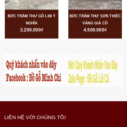
BỨC TRÂM THƯ GỖ LIM Ý
BỨC TRÂM THƯ SƠN THIẾC
NGHĨA
VÀNG GIẢ CỔ
3.200.000₫
4.500.000₫
LIÊN HỆ VỚI CHÚNG TÔI