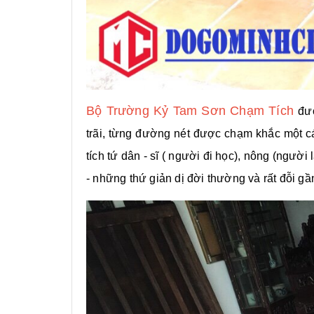
Bộ Trường Kỷ Tam Sơn Chạm Tích
đư
trãi, từng đường nét được chạm khắc một các
tích tứ dân - sĩ ( người đi học), nông (ngườ
- những thứ giản dị đời thường và rất đỗi g