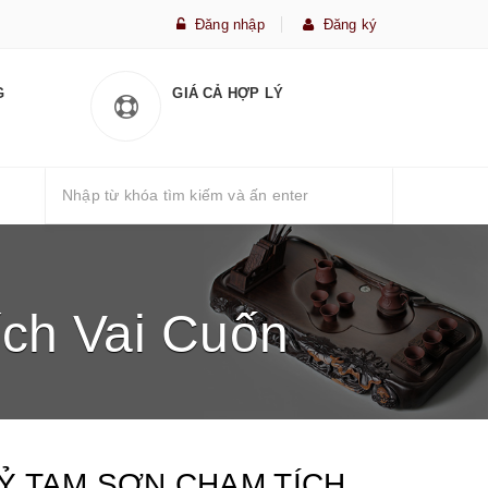
Đăng nhập
Đăng ký
G
GIÁ CẢ HỢP LÝ
ch Vai Cuốn
Ỷ TAM SƠN CHẠM TÍCH