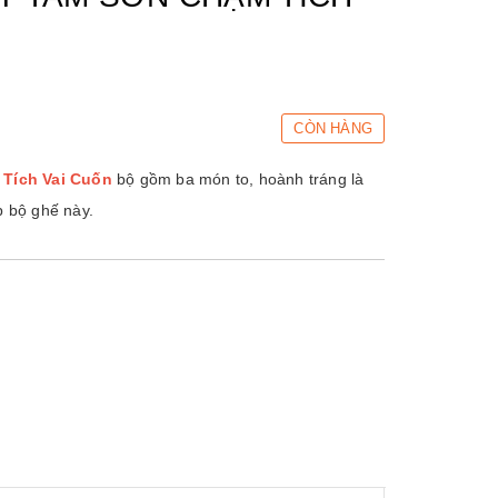
CÒN HÀNG
Tích Vai Cuốn
bộ gồm ba món t
o, hoành tráng là
p bộ ghế này.