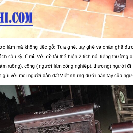
ợc
l
àm mà không tiếc gỗ: Tựa ghế, tay ghế và chân ghế đượ
h cầu kỳ, tỉ mỉ. Với đề tài thể hiện 2 tích nổi tiếng thườn
i làm ruộng), công ( người làm công nghiệp), thương( người đi
ần gũi với mỗi người dân đất Việt nhưng dưới bàn tay của ngườ