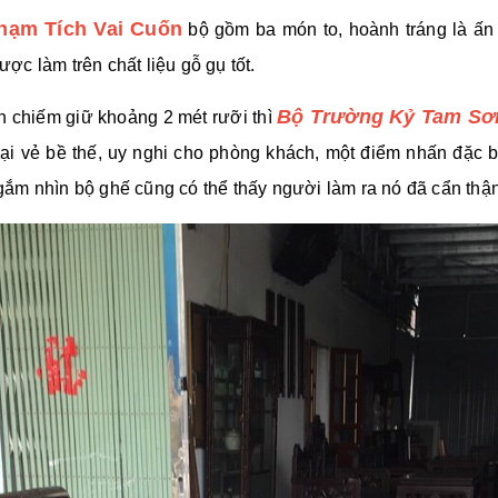
hạm Tích Vai Cuốn
bộ gồm ba món t
o, hoành tráng là ấn
c làm trên chất liệu gỗ gụ tốt.
Bộ Trường Kỷ Tam Sơ
h chiếm giữ khoảng 2 mét rưỡi thì
ại vẻ bề thế, uy nghi cho phòng khách, một điểm nhấn đặc bi
m nhìn bộ ghế cũng có thể thấy người làm ra nó đã cẩn thận