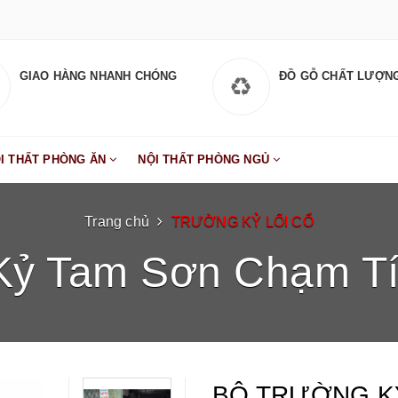
GIAO HÀNG NHANH CHÓNG
ĐỒ GỖ CHẤT LƯỢN
I THẤT PHÒNG ĂN
NỘI THẤT PHÒNG NGỦ
Trang chủ
TRƯỜNG KỶ LỐI CỔ
Kỷ Tam Sơn Chạm Tí
BỘ TRƯỜNG K