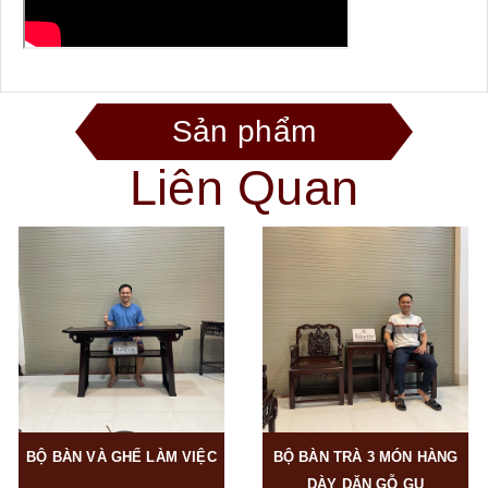
Sản phẩm
Liên Quan
BỘ BÀN VÀ GHẾ LÀM VIỆC
BỘ BÀN TRÀ 3 MÓN HÀNG
DÀY DẶN GỖ GỤ