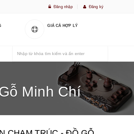
Đăng nhập
Đăng ký
G
GIÁ CẢ HỢP LÝ
Gỗ Minh Chí
N CHẠM TRÚC - ĐỒ GỖ