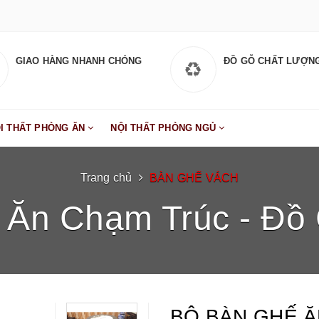
GIAO HÀNG NHANH CHÓNG
ĐỒ GỖ CHẤT LƯỢN
I THẤT PHÒNG ĂN
NỘI THẤT PHÒNG NGỦ
Trang chủ
BÀN GHẾ VÁCH
 Ăn Chạm Trúc - Đồ 
BỘ BÀN GHẾ Ă