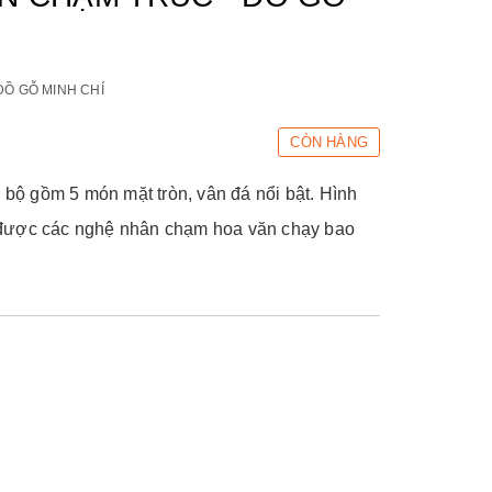
ĐỒ GỖ MINH CHÍ
CÒN HÀNG
c
bộ gồm 5 món mặt tròn, vân đá nổi bật. Hình
được các nghệ nhân chạm hoa văn chạy bao