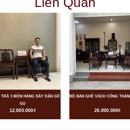
Liên Quan
 TRÀ 3 MÓN HÀNG DÀY DẶN GỖ
BỘ BÀN GHẾ VÁCH CỔNG THÀN
GỤ
12.000.000₫
26.000.000₫