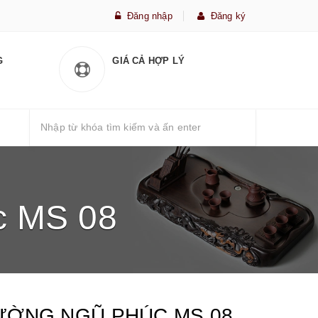
Đăng nhập
Đăng ký
G
GIÁ CẢ HỢP LÝ
c MS 08
ƯỜNG NGŨ PHÚC MS 08