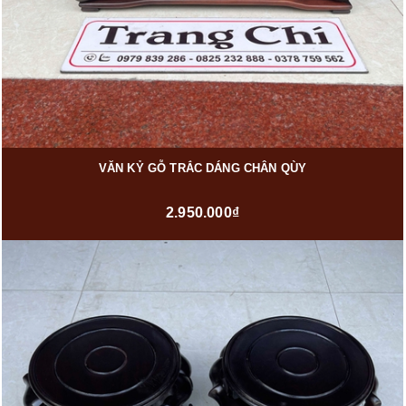
VĂN KỶ GỖ TRẮC DÁNG CHÂN QÙY
2.950.000₫