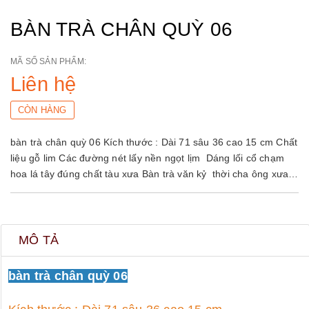
BÀN TRÀ CHÂN QUỲ 06
MÃ SỐ SẢN PHẨM:
Liên hệ
CÒN HÀNG
bàn trà chân quỳ 06 Kích thước : Dài 71 sâu 36 cao 15 cm Chất
liệu gỗ lim Các đường nét lấy nền ngọt lịm Dáng lối cổ chạm
hoa lá tây đúng chất tàu xưa Bàn trà văn kỷ thời cha ông xưa
còn dùng để uống trà hay đánh cờ được kê trên chiếc giường ,
sập. Sản phẩm này được các nghệ nhân giỏi làng nghề truyền
thống chúng tôi tạo lên rất kỹ lưỡng Đánh vecni theo lối cổ gỗ
lên tem cực đẹp Chiếc bàn kỷ này rất thích hợp cho bày trí
MÔ TẢ
không gian phòng khách Mời các bác xem hình chi tiết.
bàn trà chân quỳ 06