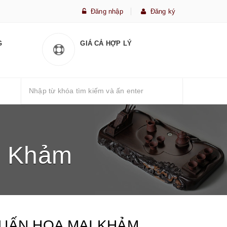
Đăng nhập
Đăng ký
G
GIÁ CẢ HỢP LÝ
i Khảm
UẤN HOA MAI KHẢM