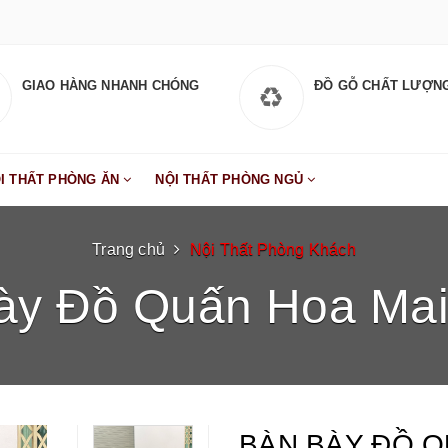
GIAO HÀNG NHANH CHÓNG
ĐỒ GỖ CHẤT LƯỢN
I THẤT PHÒNG ĂN
NỘI THẤT PHÒNG NGỦ
Trang chủ
Nội Thất Phòng Khách
ày Đồ Quấn Hoa Ma
BÀN BÀY ĐỒ Q